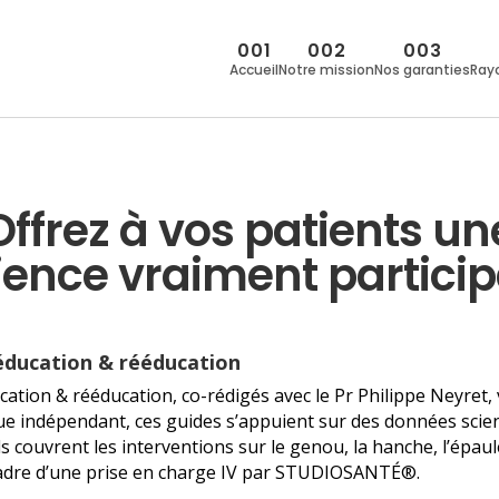
001
002
003
Accueil
Notre mission
Nos garanties
Ray
Offrez à vos patients un
ience vraiment participa
’éducation & rééducation
cation & rééducation, co-rédigés avec le Pr Philippe Neyret, 
que indépendant, ces guides s’appuient sur des données scien
ls couvrent les interventions sur le genou, la hanche, l’épaule,
 cadre d’une prise en charge IV par STUDIOSANTÉ®.