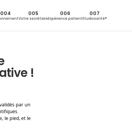
004
005
006
007
onnement
Votre secrétaire
Expérience patient
Studiosanté®
e
tive !
validés par un
tifiques
 le pied, et le