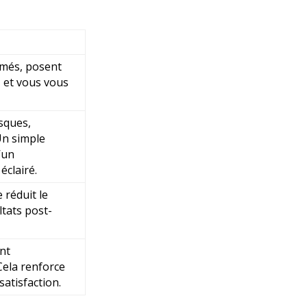
rmés, posent
 et vous vous
sques,
Un simple
’un
clairé.
 réduit le
ltats post-
ent
Cela renforce
satisfaction
.